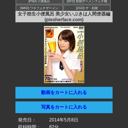
[PSD] 小便風呂
[SFD] 初期ザーメンフェチ物
[WKD] ワキフェチザーメン
[ZGD] ザ・顔射
女子校生小便風呂 美少女いぶきは人間便器編
(pissherface.com)
動画をカートに入れる
写真をカートに入れる
発売日：
2014年5月8日
収録時間：
82分