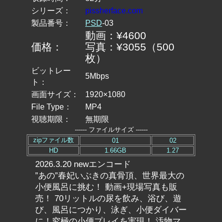
シリーズ：
pissherface.com
製品番号：
PSD
-03
動画：¥4600
価格：
写真：¥3055（500
枚）
ビットレー
5Mbps
ト：
画面サイズ：
1920×1080
File Type：
MP4
視聴期限：
無期限
------ ファイルサイズ ------
zipファイル数
01
02
HD
1.66GB
1.27
2026.3.20 newエンコード
”あの”春妃いぶきの真骨頂、世界最大の
小便風呂に挑む！ 動画+現場写真も販
売！ 70リットルの尿を飲み、浴び、遊
び、風呂につかり、泳ぎ、小便ダイバー
に！究極の小便プレイを実現！ 汚物マ