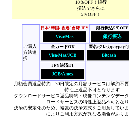
10％OFF！銀行
振込でさらに
5％OFF！
銀行振込5％OFF
日本/ 韓国/ 香港/ 台湾 JPY
Visa/Mas
銀行振込
ご購入
全カードOK
匿名/クレカpaypay
方法選
Visa/Mas/JCB
Bitcash
択
JPY決済ET
JCB/Amex
月額会員返品特約：30日限定の月額サービスは解約不
特性上返品不可となります
ダウンロードサービス返品特約：映像コンテンツデータ
ロードサービスの特性上返品不可となり
決済の安定化のため、複数の決済方式をご用意していま
によりご利用方式が異なる場合がありま