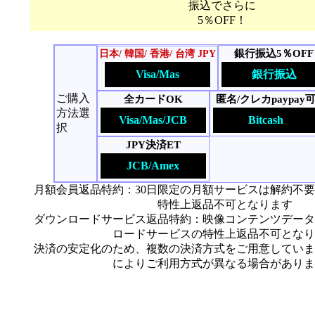
振込でさらに
5％OFF！
銀行振込5％OFF
日本/ 韓国/ 香港/ 台湾 JPY
Visa/Mas
銀行振込
ご購入
全カードOK
匿名/クレカpaypay
方法選
Visa/Mas/JCB
Bitcash
択
JPY決済ET
JCB/Amex
月額会員返品特約：30日限定の月額サービスは解約不
特性上返品不可となります
ダウンロードサービス返品特約：映像コンテンツデータ
ロードサービスの特性上返品不可となり
決済の安定化のため、複数の決済方式をご用意していま
によりご利用方式が異なる場合がありま