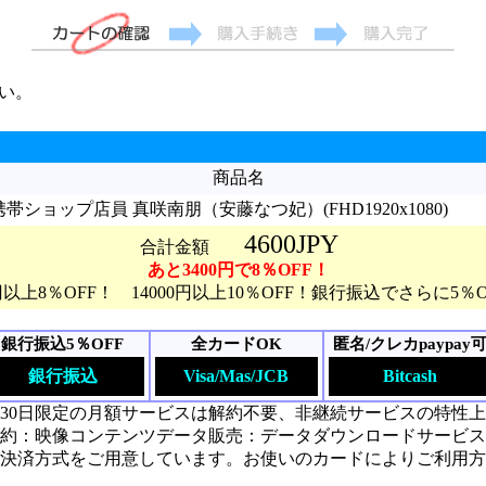
い。
商品名
ショップ店員 真咲南朋（安藤なつ妃）(FHD1920x1080)
4600JPY
合計金額
あと3400円で8％OFF！
0円以上8％OFF！ 14000円以上10％OFF！銀行振込でさらに5％
銀行振込5％OFF
全カードOK
匿名/クレカpaypay
銀行振込
Visa/Mas/JCB
Bitcash
30日限定の月額サービスは解約不要、非継続サービスの特性
約：映像コンテンツデータ販売：データダウンロードサービス
決済方式をご用意しています。お使いのカードによりご利用方