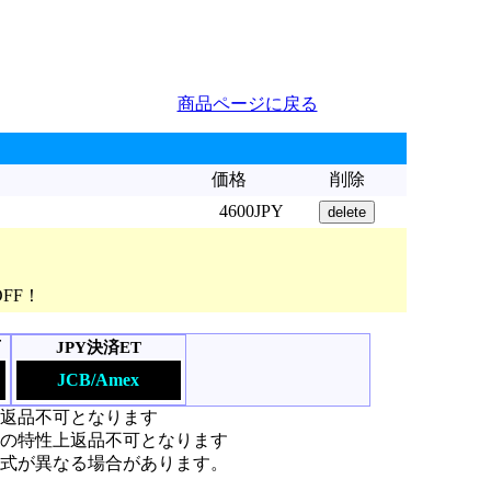
商品ページに戻る
価格
削除
4600JPY
OFF！
可
JPY決済ET
JCB/Amex
上返品不可となります
の特性上返品不可となります
式が異なる場合があります。