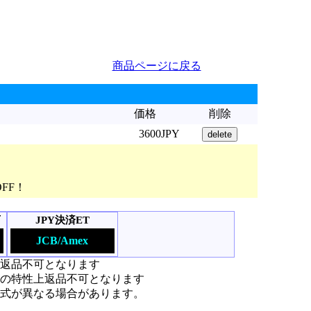
商品ページに戻る
価格
削除
3600JPY
OFF！
可
JPY決済ET
JCB/Amex
上返品不可となります
の特性上返品不可となります
式が異なる場合があります。