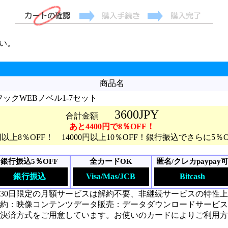
い。
商品名
ックWEBノベル1-7セット
3600JPY
合計金額
あと4400円で8％OFF！
0円以上8％OFF！ 14000円以上10％OFF！銀行振込でさらに5％
銀行振込5％OFF
全カードOK
匿名/クレカpaypay
銀行振込
Visa/Mas/JCB
Bitcash
30日限定の月額サービスは解約不要、非継続サービスの特性
約：映像コンテンツデータ販売：データダウンロードサービス
決済方式をご用意しています。お使いのカードによりご利用方