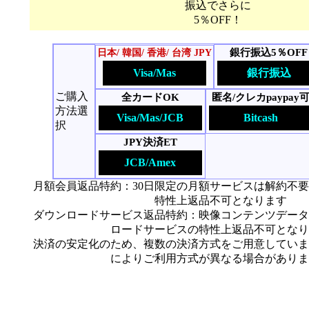
振込でさらに
5％OFF！
銀行振込5％OFF
日本/ 韓国/ 香港/ 台湾 JPY
Visa/Mas
銀行振込
ご購入
全カードOK
匿名/クレカpaypay
方法選
Visa/Mas/JCB
Bitcash
択
JPY決済ET
JCB/Amex
月額会員返品特約：30日限定の月額サービスは解約不
特性上返品不可となります
ダウンロードサービス返品特約：映像コンテンツデータ
ロードサービスの特性上返品不可となり
決済の安定化のため、複数の決済方式をご用意していま
によりご利用方式が異なる場合がありま