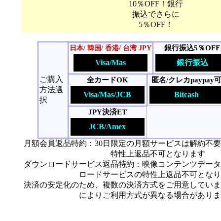
10％OFF！銀行
振込でさらに
5％OFF！
銀行振込5％OFF
日本/ 韓国/ 香港/ 台湾 JPY
Visa/Mas
銀行振込
ご購入
全カードOK
匿名/クレカpaypay
方法選
Visa/Mas/JCB
Bitcash
択
JPY決済ET
JCB/Amex
月額会員返品特約：30日限定の月額サービスは解約不
特性上返品不可となります
ダウンロードサービス返品特約：映像コンテンツデータ
ロードサービスの特性上返品不可となり
決済の安定化のため、複数の決済方式をご用意していま
によりご利用方式が異なる場合がありま