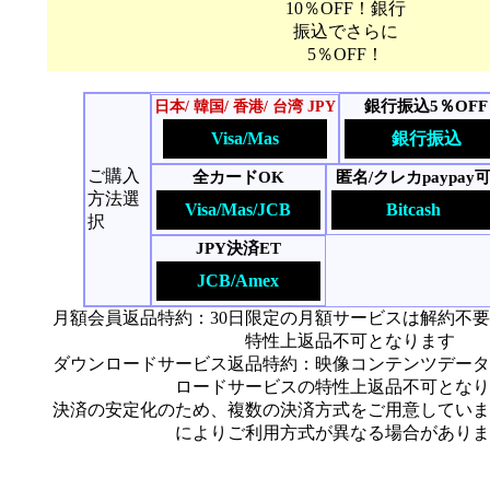
10％OFF！銀行
振込でさらに
5％OFF！
銀行振込5％OFF
日本/ 韓国/ 香港/ 台湾 JPY
Visa/Mas
銀行振込
ご購入
全カードOK
匿名/クレカpaypay
方法選
Visa/Mas/JCB
Bitcash
択
JPY決済ET
JCB/Amex
月額会員返品特約：30日限定の月額サービスは解約不
特性上返品不可となります
ダウンロードサービス返品特約：映像コンテンツデータ
ロードサービスの特性上返品不可となり
決済の安定化のため、複数の決済方式をご用意していま
によりご利用方式が異なる場合がありま