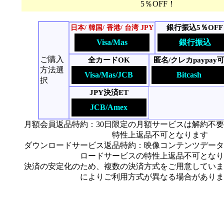
5％OFF！
銀行振込5％OFF
日本/ 韓国/ 香港/ 台湾 JPY
Visa/Mas
銀行振込
ご購入
全カードOK
匿名/クレカpaypay
方法選
Visa/Mas/JCB
Bitcash
択
JPY決済ET
JCB/Amex
月額会員返品特約：30日限定の月額サービスは解約不
特性上返品不可となります
ダウンロードサービス返品特約：映像コンテンツデータ
ロードサービスの特性上返品不可となり
決済の安定化のため、複数の決済方式をご用意していま
によりご利用方式が異なる場合がありま