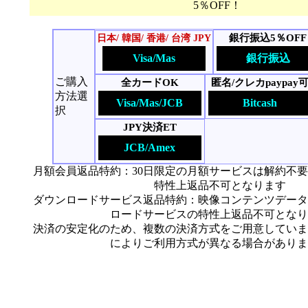
5％OFF！
銀行振込5％OFF
日本/ 韓国/ 香港/ 台湾 JPY
Visa/Mas
銀行振込
ご購入
全カードOK
匿名/クレカpaypay
方法選
Visa/Mas/JCB
Bitcash
択
JPY決済ET
JCB/Amex
月額会員返品特約：30日限定の月額サービスは解約不
特性上返品不可となります
ダウンロードサービス返品特約：映像コンテンツデータ
ロードサービスの特性上返品不可となり
決済の安定化のため、複数の決済方式をご用意していま
によりご利用方式が異なる場合がありま