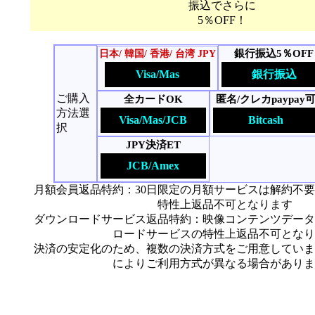
振込でさらに
5％OFF！
銀行振込5％OFF
日本/ 韓国/ 香港/ 台湾 JPY
Visa/Mas
銀行振込
ご購入
全カードOK
匿名/クレカpaypay
方法選
Visa/Mas/JCB
Bitcash
択
JPY決済ET
JCB/Amex
月額会員返品特約：30日限定の月額サービスは解約不
特性上返品不可となります
ダウンロードサービス返品特約：映像コンテンツデータ
ロードサービスの特性上返品不可となり
決済の安定化のため、複数の決済方式をご用意していま
によりご利用方式が異なる場合がありま