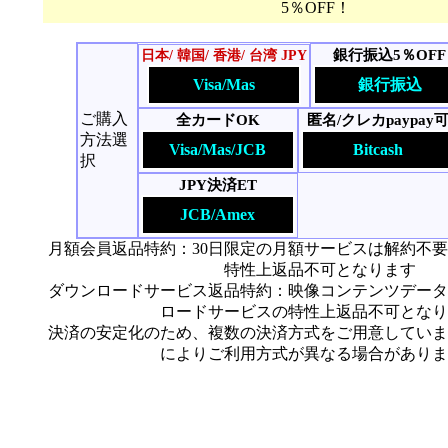
5％OFF！
銀行振込5％OFF
日本/ 韓国/ 香港/ 台湾 JPY
Visa/Mas
銀行振込
ご購入
全カードOK
匿名/クレカpaypay
方法選
Visa/Mas/JCB
Bitcash
択
JPY決済ET
JCB/Amex
月額会員返品特約：30日限定の月額サービスは解約不
特性上返品不可となります
ダウンロードサービス返品特約：映像コンテンツデータ
ロードサービスの特性上返品不可となり
決済の安定化のため、複数の決済方式をご用意していま
によりご利用方式が異なる場合がありま