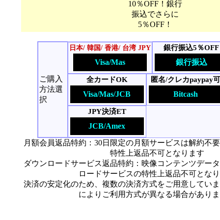
10％OFF！銀行
振込でさらに
5％OFF！
銀行振込5％OFF
日本/ 韓国/ 香港/ 台湾 JPY
Visa/Mas
銀行振込
ご購入
全カードOK
匿名/クレカpaypay
方法選
Visa/Mas/JCB
Bitcash
択
JPY決済ET
JCB/Amex
月額会員返品特約：30日限定の月額サービスは解約不
特性上返品不可となります
ダウンロードサービス返品特約：映像コンテンツデータ
ロードサービスの特性上返品不可となり
決済の安定化のため、複数の決済方式をご用意していま
によりご利用方式が異なる場合がありま