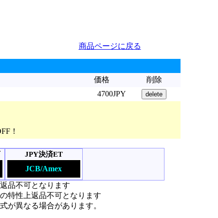
商品ページに戻る
価格
削除
4700JPY
OFF！
可
JPY決済ET
JCB/Amex
上返品不可となります
の特性上返品不可となります
式が異なる場合があります。