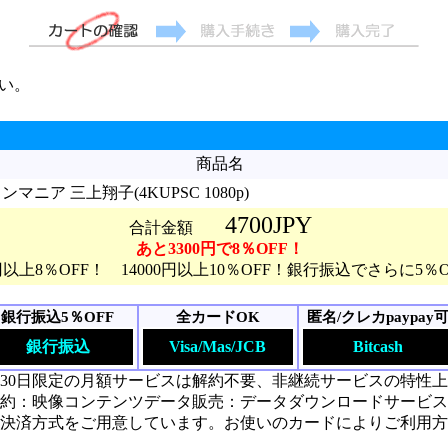
い。
商品名
ニア 三上翔子(4KUPSC 1080p)
4700JPY
合計金額
あと3300円で8％OFF！
0円以上8％OFF！ 14000円以上10％OFF！銀行振込でさらに5％
銀行振込5％OFF
全カードOK
匿名/クレカpaypay
銀行振込
Visa/Mas/JCB
Bitcash
30日限定の月額サービスは解約不要、非継続サービスの特性
約：映像コンテンツデータ販売：データダウンロードサービス
決済方式をご用意しています。お使いのカードによりご利用方