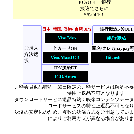
10％OFF！銀行
振込でさらに
5％OFF！
銀行振込5％OFF
日本/ 韓国/ 香港/ 台湾 JPY
Visa/Mas
銀行振込
ご購入
全カードOK
匿名/クレカpaypay
方法選
Visa/Mas/JCB
Bitcash
択
JPY決済ET
JCB/Amex
月額会員返品特約：30日限定の月額サービスは解約不
特性上返品不可となります
ダウンロードサービス返品特約：映像コンテンツデータ
ロードサービスの特性上返品不可となり
決済の安定化のため、複数の決済方式をご用意していま
によりご利用方式が異なる場合がありま