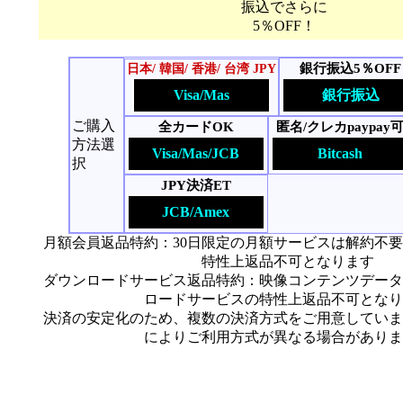
振込でさらに
5％OFF！
銀行振込5％OFF
日本/ 韓国/ 香港/ 台湾 JPY
Visa/Mas
銀行振込
ご購入
全カードOK
匿名/クレカpaypay
方法選
Visa/Mas/JCB
Bitcash
択
JPY決済ET
JCB/Amex
月額会員返品特約：30日限定の月額サービスは解約不
特性上返品不可となります
ダウンロードサービス返品特約：映像コンテンツデータ
ロードサービスの特性上返品不可となり
決済の安定化のため、複数の決済方式をご用意していま
によりご利用方式が異なる場合がありま