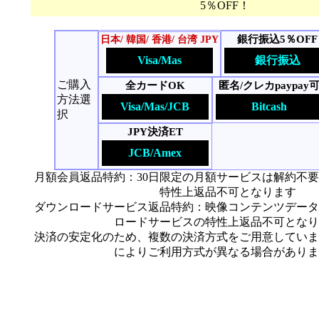
5％OFF！
銀行振込5％OFF
日本/ 韓国/ 香港/ 台湾 JPY
Visa/Mas
銀行振込
ご購入
全カードOK
匿名/クレカpaypay
方法選
Visa/Mas/JCB
Bitcash
択
JPY決済ET
JCB/Amex
月額会員返品特約：30日限定の月額サービスは解約不
特性上返品不可となります
ダウンロードサービス返品特約：映像コンテンツデータ
ロードサービスの特性上返品不可となり
決済の安定化のため、複数の決済方式をご用意していま
によりご利用方式が異なる場合がありま