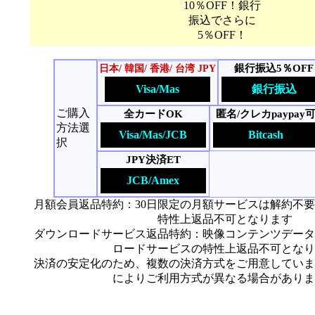
10％OFF！銀行
振込でさらに
5％OFF！
銀行振込5％OFF
日本/ 韓国/ 香港/ 台湾 JPY
Visa/Mas
銀行振込
ご購入
全カードOK
匿名/クレカpaypay
方法選
Visa/Mas/JCB
Bitcash
択
JPY決済ET
JCB/Amex
月額会員返品特約：30日限定の月額サービスは解約不
特性上返品不可となります
ダウンロードサービス返品特約：映像コンテンツデータ
ロードサービスの特性上返品不可となり
決済の安定化のため、複数の決済方式をご用意していま
によりご利用方式が異なる場合がありま