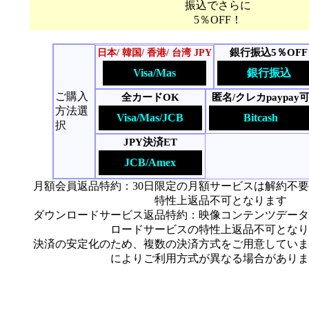
振込でさらに
5％OFF！
銀行振込5％OFF
日本/ 韓国/ 香港/ 台湾 JPY
Visa/Mas
銀行振込
ご購入
全カードOK
匿名/クレカpaypay
方法選
Visa/Mas/JCB
Bitcash
択
JPY決済ET
JCB/Amex
月額会員返品特約：30日限定の月額サービスは解約不
特性上返品不可となります
ダウンロードサービス返品特約：映像コンテンツデータ
ロードサービスの特性上返品不可となり
決済の安定化のため、複数の決済方式をご用意していま
によりご利用方式が異なる場合がありま