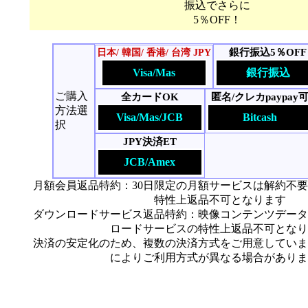
振込でさらに
5％OFF！
銀行振込5％OFF
日本/ 韓国/ 香港/ 台湾 JPY
Visa/Mas
銀行振込
ご購入
全カードOK
匿名/クレカpaypay
方法選
Visa/Mas/JCB
Bitcash
択
JPY決済ET
JCB/Amex
月額会員返品特約：30日限定の月額サービスは解約不
特性上返品不可となります
ダウンロードサービス返品特約：映像コンテンツデータ
ロードサービスの特性上返品不可となり
決済の安定化のため、複数の決済方式をご用意していま
によりご利用方式が異なる場合がありま