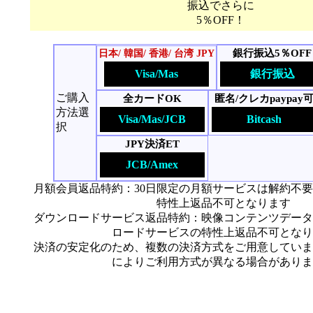
振込でさらに
5％OFF！
銀行振込5％OFF
日本/ 韓国/ 香港/ 台湾 JPY
Visa/Mas
銀行振込
ご購入
全カードOK
匿名/クレカpaypay
方法選
Visa/Mas/JCB
Bitcash
択
JPY決済ET
JCB/Amex
月額会員返品特約：30日限定の月額サービスは解約不
特性上返品不可となります
ダウンロードサービス返品特約：映像コンテンツデータ
ロードサービスの特性上返品不可となり
決済の安定化のため、複数の決済方式をご用意していま
によりご利用方式が異なる場合がありま