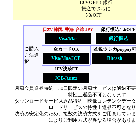
10％OFF！銀行
振込でさらに
5％OFF！
銀行振込5％OFF
日本/ 韓国/ 香港/ 台湾 JPY
Visa/Mas
銀行振込
ご購入
全カードOK
匿名/クレカpaypay
方法選
Visa/Mas/JCB
Bitcash
択
JPY決済ET
JCB/Amex
月額会員返品特約：30日限定の月額サービスは解約不
特性上返品不可となります
ダウンロードサービス返品特約：映像コンテンツデータ
ロードサービスの特性上返品不可となり
決済の安定化のため、複数の決済方式をご用意していま
によりご利用方式が異なる場合がありま