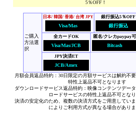
5％OFF！
銀行振込5％OFF
日本/ 韓国/ 香港/ 台湾 JPY
Visa/Mas
銀行振込
ご購入
全カードOK
匿名/クレカpaypay
方法選
Visa/Mas/JCB
Bitcash
択
JPY決済ET
JCB/Amex
月額会員返品特約：30日限定の月額サービスは解約不
特性上返品不可となります
ダウンロードサービス返品特約：映像コンテンツデータ
ロードサービスの特性上返品不可となり
決済の安定化のため、複数の決済方式をご用意していま
によりご利用方式が異なる場合がありま