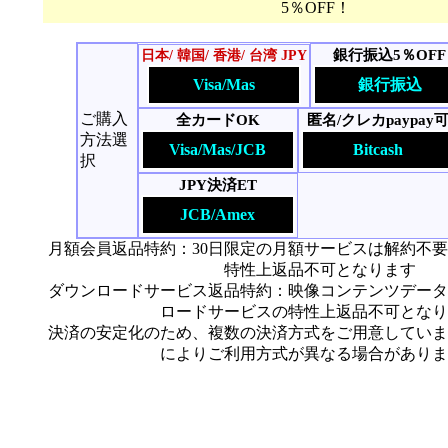
5％OFF！
銀行振込5％OFF
日本/ 韓国/ 香港/ 台湾 JPY
Visa/Mas
銀行振込
ご購入
全カードOK
匿名/クレカpaypay
方法選
Visa/Mas/JCB
Bitcash
択
JPY決済ET
JCB/Amex
月額会員返品特約：30日限定の月額サービスは解約不
特性上返品不可となります
ダウンロードサービス返品特約：映像コンテンツデータ
ロードサービスの特性上返品不可となり
決済の安定化のため、複数の決済方式をご用意していま
によりご利用方式が異なる場合がありま