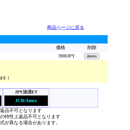
商品ページに戻る
価格
削除
3900JPY
OFF！
可
JPY決済ET
JCB/Amex
上返品不可となります
の特性上返品不可となります
式が異なる場合があります。