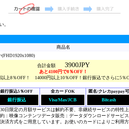
い。
商品名
D1920x1080)
3900JPY
合計金額
あと4100円で8％OFF！
0円以上8％OFF！ 14000円以上10％OFF！銀行振込でさらに5％
銀行振込5％OFF
全カードOK
匿名/クレカpaypay
銀行振込
Visa/Mas/JCB
Bitcash
30日限定の月額サービスは解約不要、非継続サービスの特性
約：映像コンテンツデータ販売：データダウンロードサービス
決済方式をご用意しています。お使いのカードによりご利用方