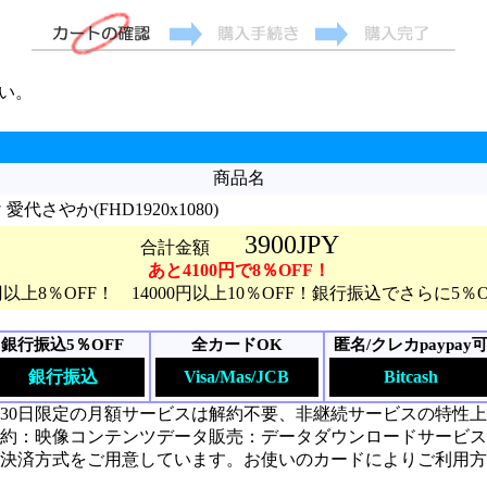
い。
商品名
さやか(FHD1920x1080)
3900JPY
合計金額
あと4100円で8％OFF！
0円以上8％OFF！ 14000円以上10％OFF！銀行振込でさらに5％
銀行振込5％OFF
全カードOK
匿名/クレカpaypay
銀行振込
Visa/Mas/JCB
Bitcash
30日限定の月額サービスは解約不要、非継続サービスの特性
約：映像コンテンツデータ販売：データダウンロードサービス
決済方式をご用意しています。お使いのカードによりご利用方