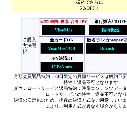
振込でさらに
5％OFF！
銀行振込5％OFF
日本/ 韓国/ 香港/ 台湾 JPY
Visa/Mas
銀行振込
ご購入
全カードOK
匿名/クレカpaypay
方法選
Visa/Mas/JCB
Bitcash
択
JPY決済ET
JCB/Amex
月額会員返品特約：30日限定の月額サービスは解約不
特性上返品不可となります
ダウンロードサービス返品特約：映像コンテンツデータ
ロードサービスの特性上返品不可となり
決済の安定化のため、複数の決済方式をご用意していま
によりご利用方式が異なる場合がありま