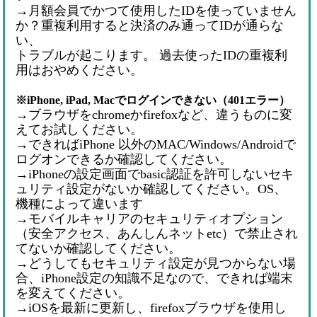
→月額会員でかつて使用したIDを使っていません
か？重複利用すると決済のみ通ってIDが通らな
い、
トラブルが起こります。 過去使ったIDの重複利
用はおやめください。
※iPhone, iPad, Macでログインできない（401エラー）
→ブラウザをchromeかfirefoxなど、違うものに変
えてお試しください。
→できればiPhone 以外のMAC/Windows/Androidで
ログオンできるか確認してください。
→iPhoneの設定画面でbasic認証を許可しないセキ
ュリティ設定がないか確認してください。OS、
機種によって違います
→モバイルキャリアのセキュリティオプション
（安全アクセス、あんしんネットetc）で禁止され
てないか確認してください。
→どうしてもセキュリティ設定が見つからない場
合、iPhone設定の知識不足なので、できれば端末
を変えてください。
→iOSを最新に更新し、firefoxブラウザを使用し