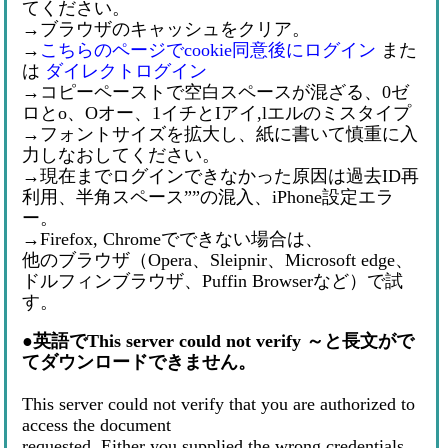
てください。
→ブラウザのキャッシュをクリア。
→
こちらのページでcookie同意後にログイン
また
は
ダイレクトログイン
→コピーペーストで空白スペースが混ざる、0ゼ
ロとo、Oオー、1イチとIアイ,lエルのミスタイプ
→フォントサイズを拡大し、紙に書いて慎重に入
力しなおしてください。
→現在までログインできなかった原因は過去ID再
利用、半角スペース””の混入、iPhone設定エラ
ー。
→Firefox, Chromeでできない場合は、
他のブラウザ（Opera、Sleipnir、Microsoft edge、
ドルフィンブラウザ、Puffin Browserなど）で試
す。
●
英語でThis server could not verify ～と長文がで
てダウンロードできません。
This server could not verify that you are authorized to
access the document
requested. Either you supplied the wrong credentials