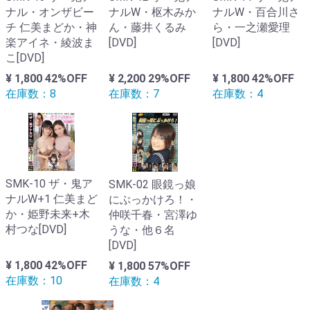
ナルW・枢木みか
ナルW・百合川さ
ナル・オンザビー
ん・藤井くるみ
ら・一之瀬愛理
チ 仁美まどか・神
[DVD]
[DVD]
楽アイネ・綾波ま
こ[DVD]
¥ 2,200
29%OFF
¥ 1,800
42%OFF
¥ 1,800
42%OFF
在庫数：7
在庫数：4
在庫数：8
SMK-10 ザ・鬼ア
SMK-02 眼鏡っ娘
ナルW+1 仁美まど
にぶっかけろ！・
か・姫野未来+木
仲咲千春・宮澤ゆ
村つな[DVD]
うな・他６名
[DVD]
¥ 1,800
42%OFF
¥ 1,800
57%OFF
在庫数：10
在庫数：4