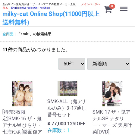
全品サイン生写真付き！ザーメンマニアの殿堂メーカー直販！
メインページへ
Menu
0
戻る
English/Overseas Online Shop
milky-cat Online Shop(11000円以上
送料無料）
全商品
「smk-」の検索結果
11
件
の商品がみつかりました。
SMK-ALL（鬼アナ
ルのみ）3-17通し
SMK-17 ザ・鬼ア
[特売3枚限
番号セット
ナルSP ナタリ
定]SMK-16 ザ・鬼
¥ 77,000
12%OFF
ー・マーズ 天月叶
アナルW ひらり・
在庫数：1
菜[DVD]
七海ゆあ[盤面傷ア