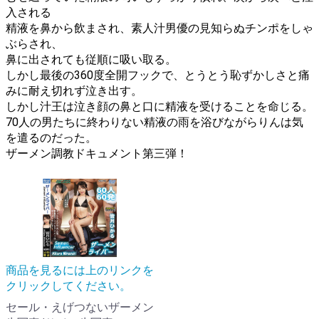
入される
精液を鼻から飲まされ、素人汁男優の見知らぬチンポをしゃ
ぶらされ、
鼻に出されても従順に吸い取る。
しかし最後の360度全開フックで、とうとう恥ずかしさと痛
みに耐え切れず泣き出す。
しかし汁王は泣き顔の鼻と口に精液を受けることを命じる。
70人の男たちに終わりない精液の雨を浴びながらりんは気
を遣るのだった。
ザーメン調教ドキュメント第三弾！
商品を見るには上のリンクを
クリックしてください。
セール・えげつないザーメン