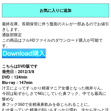
お気に入りに追加
最終在庫。長期保管に伴う盤面のスレが一部あるのでお値引
きします。
通販部限定
この商品はフルHDファイルのダウンロード購入が可能で
す。
こちらはDVD版です
発売日：2012/3/8
DVD：124min
Blu-ray：147min
汁王によってすっかり精液マニア女優となった桃井りん。
今回は恥ずかしさでNGにしていた鼻フック、中でも最高に
惨めな
鼻フック360で全精液鼻飲みを命じられることに。
むせ返っていた精液の匂いもすっかり慣れ、次から次へと注