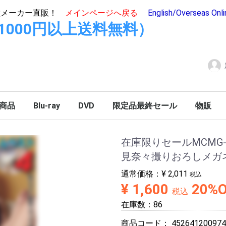
堂メーカー直販！
メインページへ戻る
English/Overseas Onl
hop(11000円以上送料無料）
商品
Blu-ray
DVD
限定品最終セール
物販
在庫限りセールMCMG-04
見奈々撮りおろしメガネ
通常価格：
¥ 2,011
税込
¥ 1,600
20%
税込
在庫数：86
商品コード：
452641200974