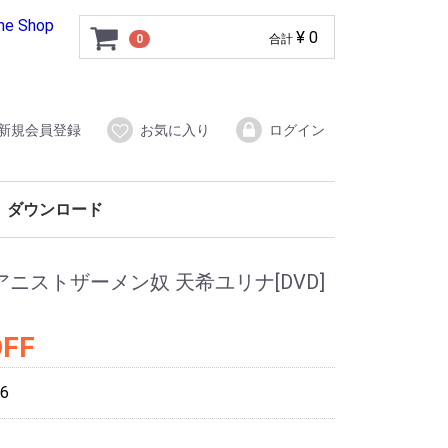
ine Shop
¥ 0
0
合計
新規会員登録
お気に入り
ログイン
ダウンロード
ピアニストザーメン奴 天希ユリナ[DVD]
OFF
6