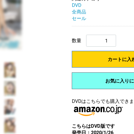
DVD
全商品
セール
数量
カートに入
お気に入りに
DVDはこちらでも購入でき
こちらはDVD版です
発売日：2020/1/26