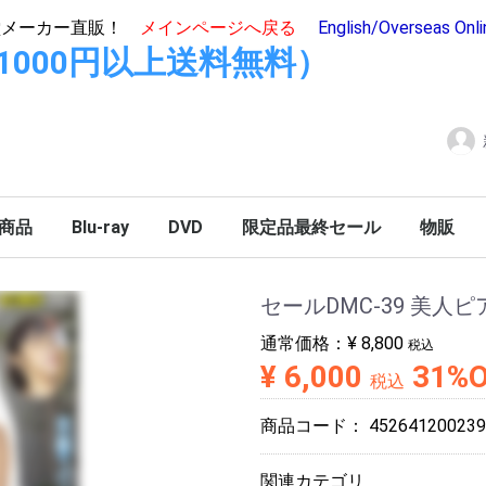
堂メーカー直販！
メインページへ戻る
English/Overseas Onl
hop(11000円以上送料無料）
商品
Blu-ray
DVD
限定品最終セール
物販
セールDMC-39 美人
通常価格：
¥ 8,800
税込
¥ 6,000
31%
税込
商品コード：
452641200239
関連カテゴリ