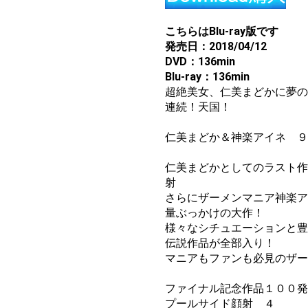
こちらはBlu-ray版です
発売日：2018/04/12
DVD：136min
Blu-ray：136min
超絶美女、仁美まどかに夢の
連続！天国！
仁美まどか＆神楽アイネ ９
仁美まどかとしてのラスト作
射
さらにザーメンマニア神楽ア
量ぶっかけの大作！
様々なシチュエーションと豊
伝説作品が全部入り！
マニアもファンも必見のザー
ファイナル記念作品１００発
プールサイド顔射 ４