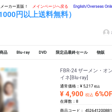
堂メーカー直販！
メインページへ戻る
English/Overseas Onl
hop(11000円以上送料無料）
商品
Blu-ray
DVD
限定品最終セール
物販
FBR-24 ザーメン・
イネ[Blu-ray]
通常価格：
¥ 5,217
税込
¥ 4,900
6%O
税込
在庫数：8
商品コード：
452641200881