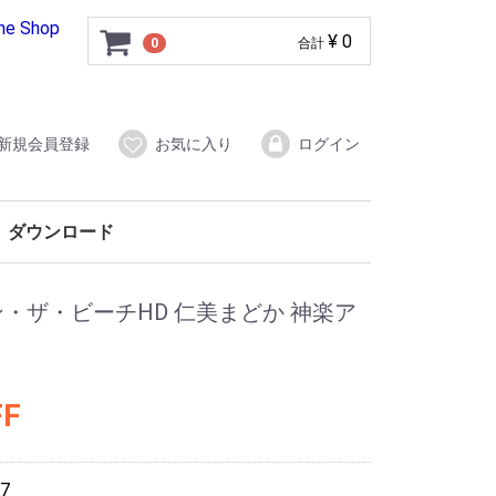
ine Shop
¥ 0
0
合計
新規会員登録
お気に入り
ログイン
ダウンロード
オン・ザ・ビーチHD 仁美まどか 神楽ア
FF
7