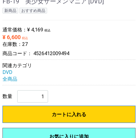
FB-19 美少女ザーメンマニア [DVD]
新商品
おすすめ商品
通常価格：
¥ 4,169
税込
¥ 6,600
税込
在庫数：27
商品コード：
4526412009494
関連カテゴリ
DVD
全商品
数量
カートに入れる
お気に入りに追加