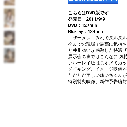
こちらはDVD版です
発売日：2011/9/9
DVD：127min
Blu-ray：134min
「ザーメンまみれでヌルヌル
今までの現場で最高に気持ち
と井川ゆいが感激した特濃ザ
展示会の裏ではこんなに 気
ブルーレイ版は長すぎてカッ
メイキング、イメージ映像が
ただただ美しいゆいちゃんが
特別特典映像、新作予告編封