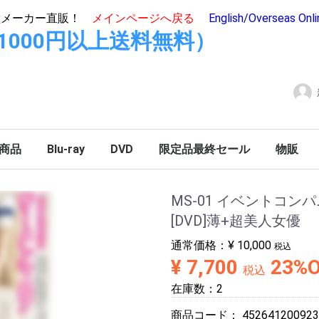
堂メーカー直販！
メインページへ戻る
English/Overseas Onl
hop(11000円以上送料無料）
商品
Blu-ray
DVD
限定品最終セール
物販
MS-01 イベントコ
[DVD]薄+超美人女優
通常価格：
¥ 10,000
税込
¥ 7,700
23%
税込
在庫数：2
商品コード：
452641200923